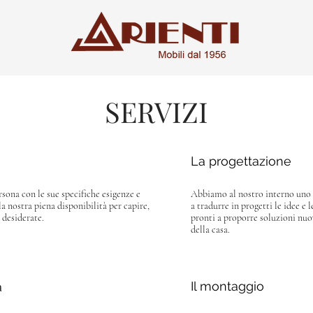
SERVIZI
La progettazione
ersona con le sue specifiche esigenze e
Abbiamo al nostro interno uno s
 la nostra piena disponibilità per capire,
a tradurre in progetti le idee e l
 desiderate.
pronti a proporre soluzioni nuo
della casa.
Il montaggio
a