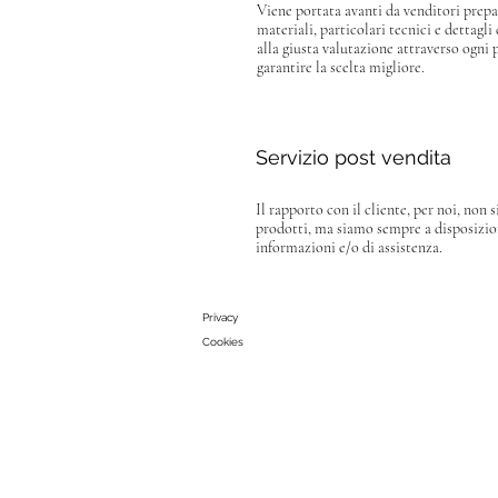
Viene portata avanti da venditori prepar
materiali, particolari tecnici e dettagli
alla giusta valutazione attraverso ogni 
garantire la scelta migliore.
Servizio post vendita
Il rapporto con il cliente, per noi, non 
prodotti, ma siamo sempre a disposizione
informazioni e/o di assistenza.
Privacy
Cookies