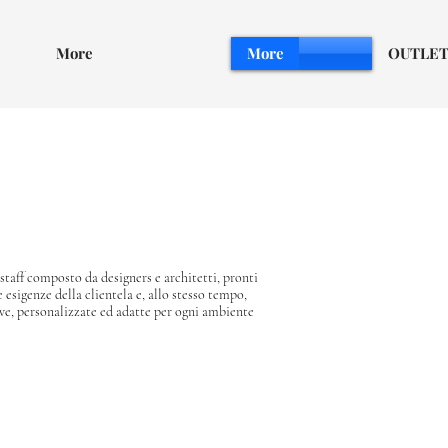
More
More
OUTLE
taff composto da designers e architetti, pronti
e esigenze della clientela e, allo stesso tempo,
ve, personalizzate ed adatte per ogni ambiente